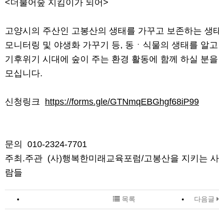
<더불어숲 지킴이가 되어>
고양시의 주산인 고봉산의 생태를 가꾸고 보존하는 생
모니터링 및 야생화 가꾸기 등, 동ㆍ식물의 생태를 알고
기후위기 시대에 숲이 주는 환경 활동에 함께 하실 분을
모십니다.
신청링크
https://forms.gle/GTNmqEBGhgf68iP99
문의 010-2324-7701
주최.주관 (사)행복한미래교육포럼/고봉산을 지키는 사
람들
목록
다음글