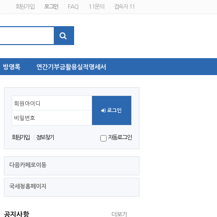
회원가입
로그인
FAQ
1:1문의
접속자 11
방명록
연간기부금활용실적명세서
회원아이디
로그인
비밀번호
회원가입
정보찾기
자동로그인
다음카페로이동
국세청홈페이지
공지사항
더보기