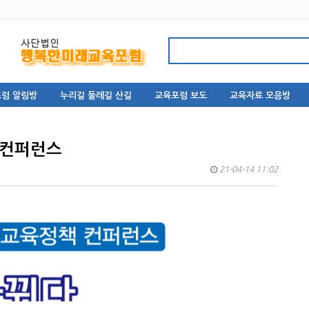
럼 알림방
누리길 둘레길 산길
교육포럼 보도
교육자료 모음방
 컨퍼런스
21-04-14 11:02