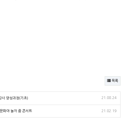
목록
21.08.24
강사 양성과정(기초)
문화야 놀자 줌 콘서트
21.02.19