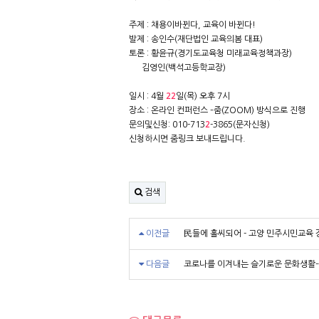
주제 : 채용이바뀐다, 교육이 바뀐다!
발제 : 송인수(재단법인 교육의봄 대표)
토론 : 황윤규(경기도교육청 미래교육정책과장)
김영인(백석고등학교장)
일시 : 4월
2
2
일(목) 오후 7시
장소 : 온라인 컨퍼런스 –줌(ZOOM) 방식으로 진행
문의및신청: 010-713
2
-3865(문자신청)
신청하시면 줌링크 보내드립니다.
검색
이전글
民들에 홀씨되어 - 고양 민주시민교육 
다음글
코로나를 이겨내는 슬기로운 문화생활-