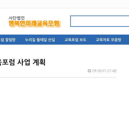
럼 알림방
누리길 둘레길 산길
교육포럼 보도
교육자료 모음방
육포럼 사업 계획
19-10-21 21:40