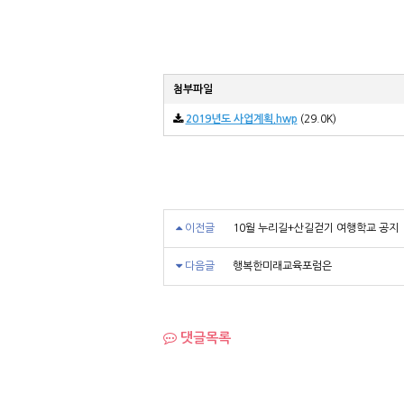
첨부파일
2019년도 사업계획.hwp
(29.0K)
이전글
10월 누리길+산길걷기 여행학교 공지
다음글
행복한미래교육포럼은
댓글목록