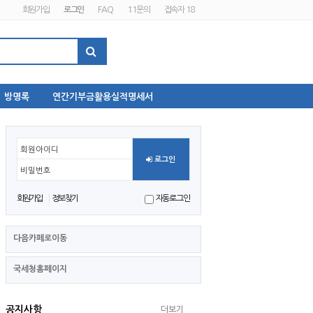
회원가입
로그인
FAQ
1:1문의
접속자 18
방명록
연간기부금활용실적명세서
회원아이디
로그인
비밀번호
회원가입
정보찾기
자동로그인
다음카페로이동
국세청홈페이지
공지사항
더보기