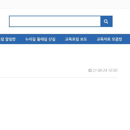
럼 알림방
누리길 둘레길 산길
교육포럼 보도
교육자료 모음방
21-08-24 10:50