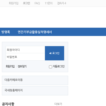
회원가입
로그인
FAQ
1:1문의
접속자 4
방명록
연간기부금활용실적명세서
회원아이디
로그인
비밀번호
회원가입
정보찾기
자동로그인
다음카페로이동
국세청홈페이지
공지사항
더보기