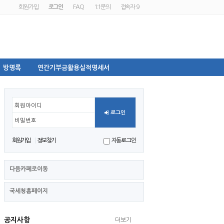
회원가입
로그인
FAQ
1:1문의
접속자 9
방명록
연간기부금활용실적명세서
회원아이디
로그인
비밀번호
회원가입
정보찾기
자동로그인
다음카페로이동
국세청홈페이지
공지사항
더보기