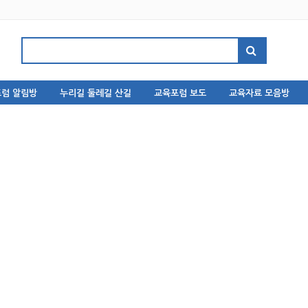
럼 알림방
누리길 둘레길 산길
교육포럼 보도
교육자료 모음방