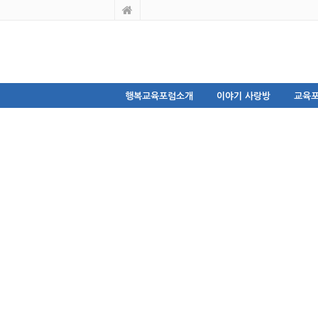
행복교육포럼소개
이야기 사랑방
교육포