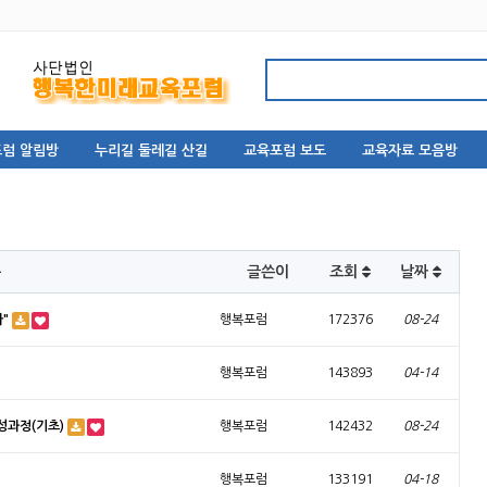
럼 알림방
누리길 둘레길 산길
교육포럼 보도
교육자료 모음방
목
글쓴이
조회
날짜
다"
행복포럼
172376
08-24
행복포럼
143893
04-14
성과정(기초)
행복포럼
142432
08-24
행복포럼
133191
04-18