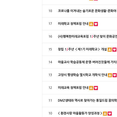
18
코로나를 이겨내는 슬기로운 문화생활-문화야 
17
미래학교 정책포럼 안내
16
(사)행복한미래교육포럼 1
2
주년 맞이 문화공
15
창립 1
2
주년 ＜제1기 미래학교＞ 개설
14
마을교사 학습공동체 운영-버려진것들에 가치
13
고양시 평생학습 몇시학교 개학식 안내
12
미래교육 정책포럼 안내
11
DMZ생태와 역사로 찾아가는 통일드림 꿈의
10
< 환경사랑 마을활동가 양성과정 >