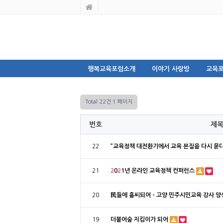
행복교육포럼소개
이야기 사랑방
교육포
Total 22건
1 페이지
번호
제
22
“교육정책 대전환기에서 교육 본질을 다시 묻
21
2
0
2
1년 온라인 교육정책 컨퍼런스
20
民들에 홀씨되어 - 고양 민주시민교육 강사 양
19
더불어숲 지킴이가 되어