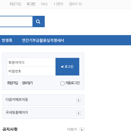
회원가입
로그인
FAQ
1:1문의
접속자 10
방명록
연간기부금활용실적명세서
회원아이디
로그인
비밀번호
회원가입
정보찾기
자동로그인
다음카페로이동
국세청홈페이지
공지사항
더보기